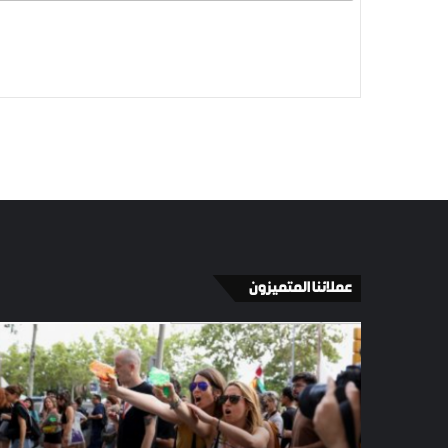
عملائنا المتميزون
الإسبان
في
برشلونة
يطردون
السياح
الذين