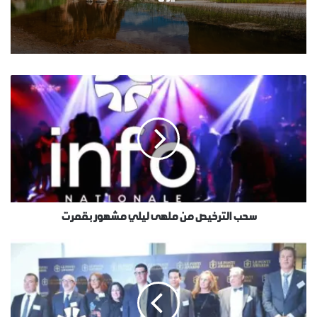
سحب الترخيص من ملهى ليلي مشهور بقمرت