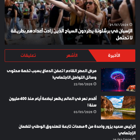
السياح
الذين
زادت
أعدادهم
21/07/2024
الإسبان في برشلونة يطردون السياح الذين زادت أعدادهم بطريقة
بطريقة
لا تحتمل
Y
لا
تحتمل
الأخيرة
الأشهر
تعليقات
مرض العصر القادم ! تعفن الدماغ بسبب تخمة محتوى
وسائل التواصل الاجتماعي!
22/06/2026
أقدم نهر في العالم يظهر لبضعة أيام منذ 400 مليون
سنة !
03/05/2026
الرئيس سعيد يزور واحدة من 6 مصحات تابعة للصندوق الوطني للضمان
الإجتماعي
26/03/2026