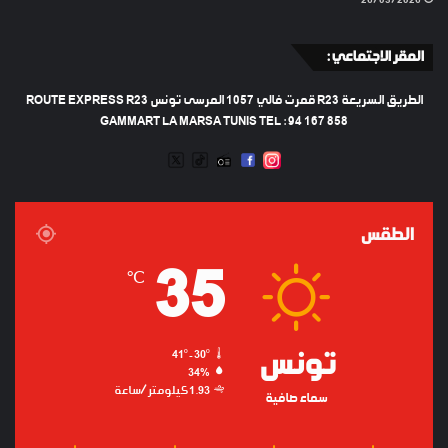
المقر الاجتماعي :
الطريق السريعة R23 قمرت فالي 1057 المرسى تونس ROUTE EXPRESS R23
GAMMART LA MARSA TUNIS TEL : 94 167 858
TWEETER
TIKTOK
FACEBOOK
RADIO
INSTAGRAM
ARTIFICIEL
الطقس
35
℃
تونس
41º - 30º
34%
1.93 كيلومتر/ساعة
سماء صافية