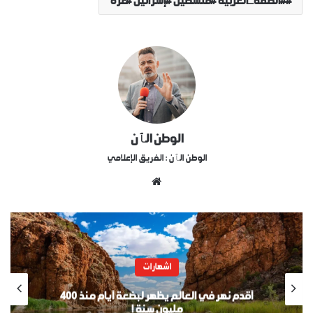
#الضفة_الغربية #فلسطين #إسرائيل #غزة
الوطن الٱن
الوطن الٱن : الفريق الإعلامي
موقع
الويب
اشهارات
أقدم نهر في العالم يظهر لبضعة أيام منذ 400
مليون سنة !