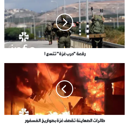
رقعة "حرب غزة" تتسع !
طائرات الصهاينة تقصف غزة بصواريخ الفسفور