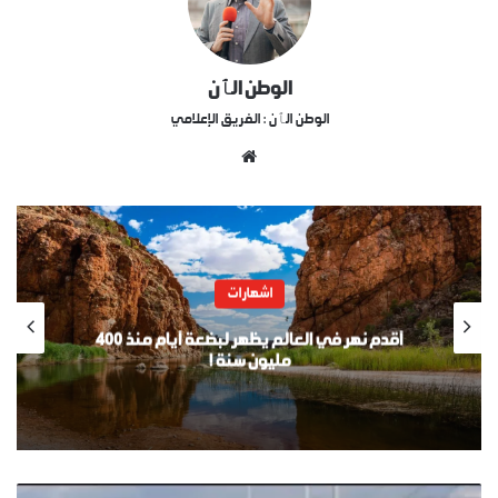
الوطن الٱن
الوطن الٱن : الفريق الإعلامي
موقع
الويب
اشهارات
أقدم نهر في العالم يظهر لبضعة أيام منذ 400
مليون سنة !