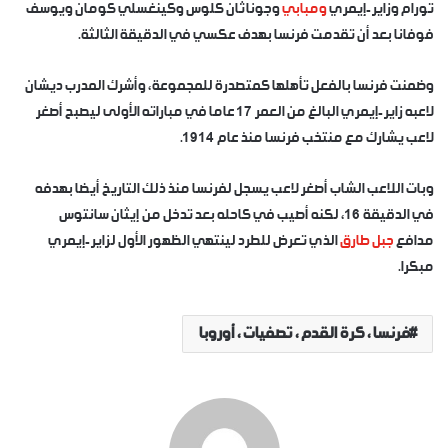
تورام وزاير-إيمري
ومبابي
وجوناثان كلوس وكينغسلي كومان ويوسف
فوفانا بعد أن تقدمت فرنسا بهدف عكسي في الدقيقة الثالثة.
وضمنت فرنسا بالفعل تأهلها كمتصدرة للمجموعة، وأشرك المدرب ديشان
لاعبه زاير-إيمري البالغ من العمر 17 عاما في مباراته الأولى ليصبح أصغر
لاعب يشارك مع منتخب فرنسا منذ عام 1914.
وبات اللاعب الشاب أصغر لاعب يسجل لفرنسا منذ ذلك التاريخ أيضا بهدفه
في الدقيقة 16، لكنه أصيب في كاحله بعد تدخل من إيثان سانتوس
مدافع
جبل طارق
الذي تعرض للطرد لينتهي الظهور الأول لزاير-إيمري
مبكرا.
فرنسا ، كرة القدم ، تصفيات ، أوروبا