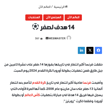
الرئيسية
/
العالم الآن
العالم الآن
المجتمع الآن
المنتخبات
14 هدف لصفر
أرسل
357
WEBMASTER
بريدا
إلكترونيا
حققت فرنسا أكبر انتصار في تاريخها بفوزها 14-صفر على عشرة لاعبين من
جبل طارق ضمن تصفيات بطولة أوروبا لكرة القدم 2024 يوم السبت.
وأصبحت
فرنسا
صاحبة أكبر انتصار في تاريخ
كرة القدم
للأمم بعد انتصار
ألمانيا 13-صفر على سان مارينو عام 2006، كما أنها المرة الأولى التي
يسجل فيها فريق 14 هدفا في مباراة بتصفيات
كأس العالم
أو بطولة
أوروبا، وفقما ذكرت “رويترز”.