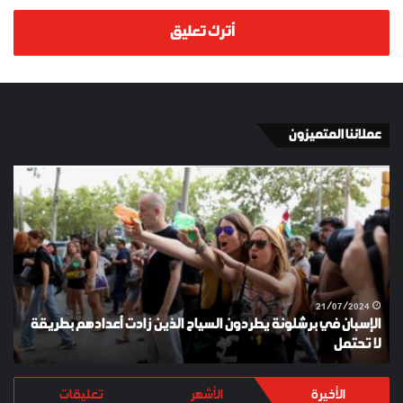
أترك تعليق
عملائنا المتميزون
الإسبان
YKI
في
ES
برشلونة
KEY
يطردون
السياح
الذين
زادت
أعدادهم
21/07/2024
الإسبان في برشلونة يطردون السياح الذين زادت أعدادهم بطريقة
بطريقة
لا تحتمل
Y
لا
تحتمل
الأخيرة
الأشهر
تعليقات