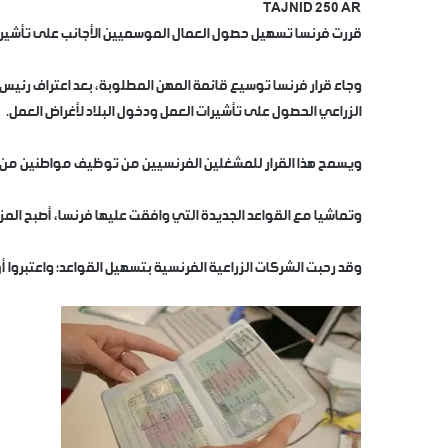
TAJNID 250 AR
قررت فرنسا تسهيل حصول العمال الموسميين الأجانب على تأشير
وجاء قرار فرنسا توسيع قائمة المهن المطلوبة، بعد اعتراف رئيس 
الزراعي الحصول على تأشيرات العمل ودخول البلاد لأغراض العمل.
ويسمح هذا القرار للمشغلين الفرنسيين من توظيف مواطنين من خار
وتماشيا مع القواعد الجديدة التي وافقت عليها فرنسا، أصبح المزا
وقد رحبت الشركات الزراعية الفرنسية بتسهيل القواعد؛ واعتبروا 