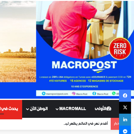
فيسبوك
X
الأولى
MACROMALL
الوطن الآن
يحدث في ال
لينكدإن
اخر الأخبار
أقدم نهر في العالم يظهر لبضعة أيام منذ 400 مليون سنة !
ماسنجر