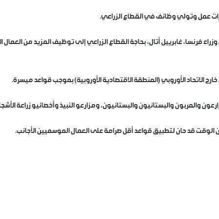
ات عمل وتولي وظائف في القطاع الزراعي.
وزراء فرنسا، غابرييل أتال، بحاجة القطاع الزراعي إلى توظيف المزيد من العمال
ج الاتحاد الأوروبي (المنطقة الاقتصادية الأوروبية) بموجب قواعد ميسرة.
رعون والمربون والبستانيون والبستانيون، ومزارعو النبيذ وأخصائيو زراعة الأشجا
أن الوقت قد حان لتطبيق قواعد أقل صرامة على العمال الموسميين الأجانب.