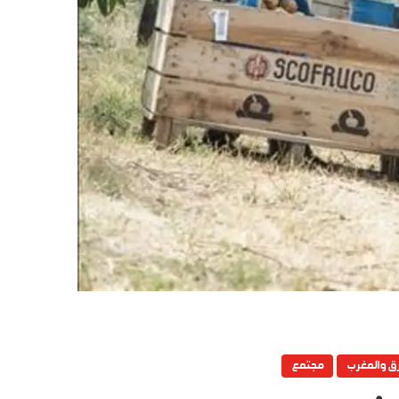
رق والمغرب
مجتمع