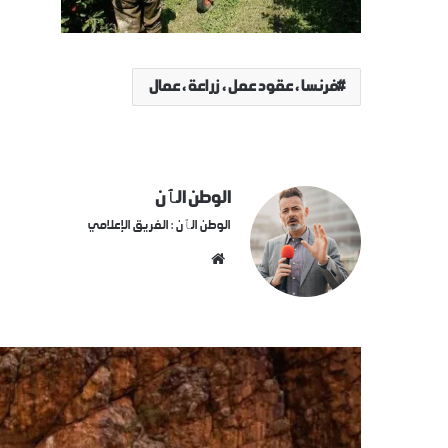
فرنسا ، عقود عمل ، زراعة ، عمال
الوطن الٱن
الوطن الٱن : الفريق الإعلامي
موقع
الويب