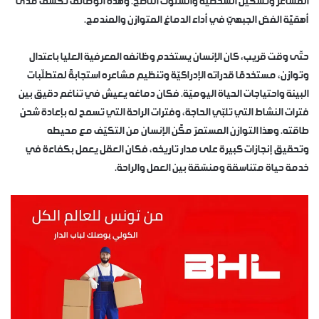
المشاعر وتشكيل الشخصيّة والسلوك الناضج. وهذه الوظائف تكشف مدى
أهمّيَّة الفصّ الجبهيّ في أداء الدماغ المتوازن والمندمج.
حتّى وقت قريب، كان الإنسان يستخدم وظائفه المعرفية العليا باعتدال
وتوازن، مستخدمًا قدراته الإدراكيّة وتنظيم مشاعره استجابةً لمتطلّبات
البيئة واحتياجات الحياة اليوميّة. فكان دماغه يعيش في تناغم دقيق بين
فترات النشاط التي تلبّي الحاجة، وفترات الراحة التي تسمح له بإعادة شحن
طاقته. وهذا التوازن المستمرّ مكَّن الإنسان من التكيّف مع محيطه
وتحقيق إنجازات كبيرة على مدار تاريخه، فكان العقل يعمل بكفاءة في
خدمة حياة متناسقة ومنسّقة بين العمل والراحة.