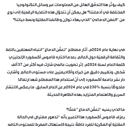
كيف يؤثّر هذا التدفّق الهائل من المعلومات عبر وسائل التكنولوجيا
المختلفة في أدمغتنا؟ هل يمكن أن تتحوَّل هذه التغذية الرقميّة إلى نوع
من “العفن الدماغيّ” الذي يهدِّد توازن وظائفنا العقليّة ونمط حياتنا؟
في نهاية عام 2024م، أثار مصطلح “تعفُّن الدماغ” انتباه المهتمّين باللغة
والثقافة الرقميّة حول العالم، بعدما اختاره قاموس أكسفورد الإنجليزي
كلمة العام لسنة 2024م، إثر تصويت عالميّ شارك فيه أكثر من 37 ألف
شخص، وتقييم دقيق من خبراء وأكاديميّين على مستوى العالم. وأشارت
دار نشر جامعة أكسفورد إلى أنّ استخدام هذا المصطلح شهد ارتفاعًا
ملحوظًا بنسبة %230 في عام 2024م عن العام السابق، ما يعكس الانتشار
السريع والاهتمام المتزايد بهذه الظاهرة الحديثة.
ما الذي يعنيه “تعفُّن الدماغ” فعلًا؟
يعرّف قاموس أكسفورد هذا التعبير بأنّه “تدهور مفترض في الحالة
العقليّة أو الفكريّة للفرد خاصّةً؛ نتيجة الاستهلاك المفرط للمحتوى التافه