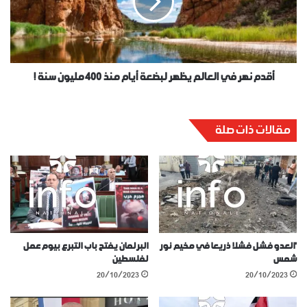
أقدم نهر في العالم يظهر لبضعة أيام منذ 400 مليون سنة !
مقالات ذات صلة
‘العدو فشل فشلا ذريعا في مخيم نور
البرلمان يفتح باب التبرع بيوم عمل
شمس
لفلسطين
20/10/2023
20/10/2023