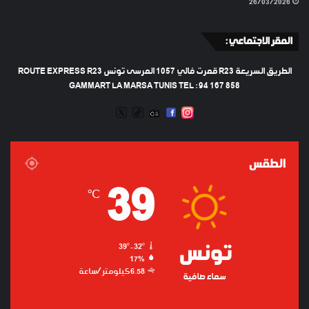
26/03/2026
المقر الاجتماعي :
الطريق السريعة R23 قمرت فالي 1057 المرسى تونس ROUTE EXPRESS R23
GAMMART LA MARSA TUNIS TEL : 94 167 858
TWEETER
TIKTOK
FACEBOOK
RADIO
INSTAGRAM
ARTIFICIEL
الطقس
39
℃
تونس
39º - 32º
17%
6.58 كيلومتر/ساعة
سماء صافية