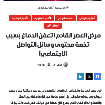
الرئيسية
/
أقاليم الوطن
أقاليم الوطن
إقتصاد الوطن
الأخبار الجهوية
الأخبار الوطنية
الوطن الآن
مرض العصر القادم ! تعفن الدماغ بسبب
تخمة محتوى وسائل التواصل
الاجتماعي!
أرسل
الوطن الٱن
168
بريدا
إلكترونيا
في عصر السرعة والتواصل الرقمي اللامحدود، لم يعد دماغنا مجرَّد عضو
بيولوجيّ يوجِّه سلوكنا، بل أصبح ساحة معركة غامضة بين العقل
والمحتوى الرقميّ التي يغزو كلّ لحظة من حياتنا. فهل تساءلت يومًا