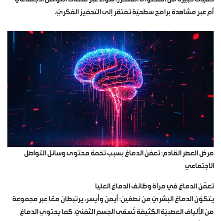
أم عبر مشاهدة برامج سطحيّة تفتقر إلى التحفيز الفكريّ.
مرض العصر القادم: تعفن الدماغ بسبب تخمة محتوى وسائل التواصل
الاجتماعي
تعفّن الدماغ في مرآة وظائف الدماغ العليا
يتكوّن الدماغ البشريّ من نصفين: أيمن وأيسر، يرتبطان معًا عبر مجموعة
من الألياف العصبيّة الكثيفة تُسمّى الجسم الثفنيّ. كما يحتوي الدماغ