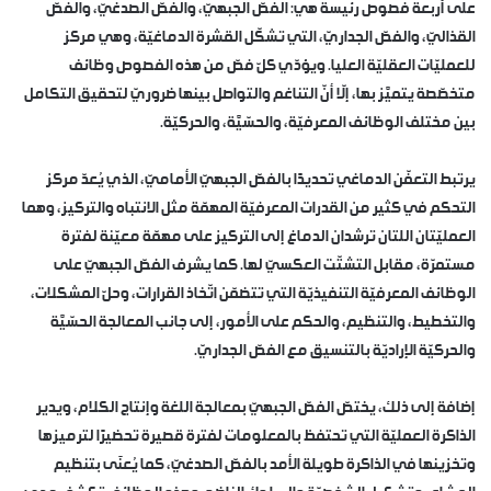
على أربعة فصوص رئيسة هي: الفصّ الجبهيّ، والفصّ الصدغيّ، والفصّ
القذاليّ، والفصّ الجداريّ، التي تشكّل القشرة الدماغيّة، وهي مركز
للعمليّات العقليّة العليا. ويؤدّي كلّ فصّ من هذه الفصوص وظائف
متخصّصة يتميَّز بها، إلّا أنّ التناغم والتواصل بينها ضروريّ لتحقيق التكامل
بين مختلف الوظائف المعرفيّة، والحسّيَّة، والحركيّة.
يرتبط التعفّن الدماغي تحديدًا بالفصّ الجبهيّ الأماميّ، الذي يُعدّ مركز
التحكم في كثير من القدرات المعرفيّة المهمّة مثل الانتباه والتركيز، وهما
العمليّتان اللتان ترشدان الدماغ إلى التركيز على مهمّة معيّنة لفترة
مستمرّة، مقابل التشتّت العكسيّ لها. كما يشرف الفصّ الجبهيّ على
الوظائف المعرفيّة التنفيذيّة التي تتضمّن اتّخاذ القرارات، وحلّ المشكلات،
والتخطيط، والتنظيم، والحكم على الأمور، إلى جانب المعالجة الحسّيَّة
والحركيّة الإراديّة بالتنسيق مع الفصّ الجداريّ.
إضافة إلى ذلك، يختصّ الفصّ الجبهيّ بمعالجة اللغة وإنتاج الكلام، ويدير
الذاكرة العمليّة التي تحتفظ بالمعلومات لفترة قصيرة تحضيرًا لترميزها
وتخزينها في الذاكرة طويلة الأمد بالفصّ الصدغيّ، كما يُعنَى بتنظيم