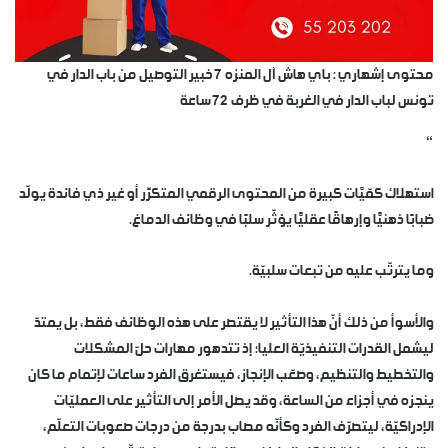
محتوى إشهاري : باي هاش آل المنزه 7 خبير التوصيل من باب الدار في
تونس لباب الدار في الغربة في ظرف 72 ساعة
“
استهلاك كمّيَّات كبيرة من المحتوى الرقمي المتكرِّر أو غير ذي فائدة يولّد
ضبابًا ذهنيًّا وإرهاقًا عقليًّا يؤثّر سلبًا في وظائف الدماغ.
وما يترتّب عليه من تبعات سلبيّة.
والأسوأ من ذلك أنّ هذا التأثير لا يقتصر على هذه الوظائف فقط، بل يمتدّ
ليشمل القدرات التنفيذيّة العليا؛ إذ تتدهور مهارات حلّ المشكلات
والتخطيط والتنظيم، وصعّب الإنجاز، فيستغرق الفرد ساعات لإتمام ما كان
ينجزه في أجزاء من الساعة، وقد يصل الأمر إلى التأثير على العمليّات
الإدراكيّة، ليتصرّف الفرد وكأنّه مصاب بدرجة من درجات صعوبات التعلّم،