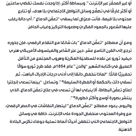
أو غير المحفّز عبر الإنترنت”. وببساطة أكثر، إذا وجدت نفسك تقضي ساعتين
أو أكثر غارقًا في تصفُّح وسائل التواصل الاجتماعيّ بلا هدف، أو تتابع
محتوى بلا قيمة، فأنت معرّض لما يسمّى “تعفّن الدماغ”، أي حالة يغلب
عليها الشعور بالجمود الفكريّ وصعوبة التركيز وغياب الحافز.
ومع أن مصطلح “تعفُّن الدماغ” بات شائعًا مع التقدّم الرقمي، فإن جذوره
ترجع إلى القرن التاسع عشر، حين عبّر الشاعر والفيلسوف الأمريكي هنري
ديفيد ثورو عن نقده للسطحيّة الفكريّة وهروب المجتمع من التأمّل
العميق في كتابه الشهير “والدن” عام 1854م. فقد طرح ثورو سؤالًا
تحفيزيًّا قائلًا: “لماذا ننخفض دائمًا إلى أدنى درجات الإدراك الباهت، ثم
نُسمّي ذلك بالحكمة أو الفطرة السليمة؟”. وتساءل: “بينما تسعى إنجلترا
لعلاج تعفّن البطاطا، ألا ينبغي لها أن تسعى في علاج تعفّن الدماغ، الذي
ينتشر بصورة أوسع وأكثر خطورة؟”.
واليوم، يعود مصطلح “تعفُّن الدماغ” ليتصدّر النقاشات في العصر الرقميّ،
مع وفرة المحتوى منخفض الجودة على الإنترنت، خاصّة في وسائل
التواصل الاجتماعيّ التي تتضمّن أحيانًا أنماط تسلية جوفاء تكرّس البلادة
الذهنيّة.