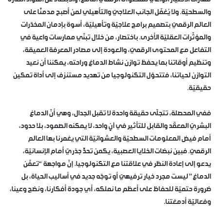
والسطحيّة. ولا يُغفَل الجانب العلاجيّ والتأهيلي لمن أصبح مدمنًا على
العالم الرقميّ بتصميم برامج علاجيّة وتأهيليّة، أسوة بإدمان المخدّرات
والمؤثّرات العقليّة الأخرى. باختصار، من خلال تبنّي ممارسات واعية في
التفاعل مع المحتوى الرقميّ، والعودة إلى مصادر المعرفة العميقة،
وتنظيم أوقاتنا بما يحفظ توازن نشاط الدماغ وراحته، يمكننا أن نعيد
التوازن لحياتنا، فتتحوّل التكنولوجيا من تهديد مستنزف إلى أداة تمكين
حقيقيّة.
ففي المحصلة، تتجلّى حقيقة واحدة لا تقبل الجدال، وهي أنّ الدماغ
البشريّ المعقّد والقابل للتأثير في آنٍ واحد، لا يمكنه الصمود، بلا حدود،
أمام فيض المعلومات السطحيّة والعشوائيّة التي يغمرنا بها العالم
الرقميّ. فبين نبضات الخلايا العصبية، يكمن تحدٍّ جذريّ أمام الإنسانيّة،
يدعو إلى إعادة النظر في علاقتنا مع التكنولوجيا. إنّ مواجهة “تعفّن
الدماغ” ليست مجرد خيار ترفيهيّ أو توجّه جديد في أساليب الحياة، بل
ضرورة حتميّة للحفاظ على أعظم ما نملكه، أي جودة أفكارنا، ونضج وعينا،
وفعاليّة أدمغتنا.