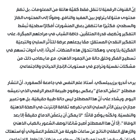
إنّ القنوات الرقميّة لا تنقل فقط كمّيَّة هائلة من المعلومات، بل تضمّ
محتوى متنوّعًا يتراوح بين المفيد والنافع، وصولًا إلى المحتوى الضارّ
والسطحيّ. فكثيرًا ما تتضمّن بعض المنشورات أفكارًا سطحيّة تُبسِّط
التفكير وتُضعِف قدرة المتلقّين، خاصّة الشباب في مراحلهم المبكّرة، على
التفكير النقديّ المستقلّ؛ ممَّا يجعلهم عرضة للتأثّر السلبيّ والتبعيّة
الفكريّة بلا وعي. وهكذا تتحوّل هذه المنصّات، أحيانًا، إلى أدوات تسهم في
تسطيح الفكر وخلق حالة من الجمود الذهنيّ، مع ما يصاحب ذلك من
مشكلات نفسيّة وتراجع في مستويات الإنجاز الحياتيّ والاجتماعيّ.
يرى أندرو برزيبيلسكي، أستاذ علم النفس في جامعة أكسفورد، أنّ انتشار
مصطلح “تعفّن الدماغ” يعكس بوضوح طبيعة العصر الرقمي الذي نعيشه
اليوم. ويشدّد على أنّ هذا المصطلح ليس حالة طبية حقيقيّة، بل هو تعبير
مجازيّ يبيّن الأثر السلبيّ الذي تفرضه ثقافة الإنترنت في الصحّة الذهنيّة
والنفسيّة. ولكنّه يوضّح قائلًا: “لا يمكن أن يتعفّن الدماغ حقيقةً إلا بعد
الوفاة”، إلّا أنّ هذا المصطلح أصبح شائعًا لوصف الشعور بالضباب الذهنيّ
والإرهاق العقليّ الناتج عن ساعات طويلة من التصفّح العشوائي أو استهلاك
كميّات كبيرة من المحتوى المتكرِّر، سواء عبر منصّات التواصل الاجتماعيّ