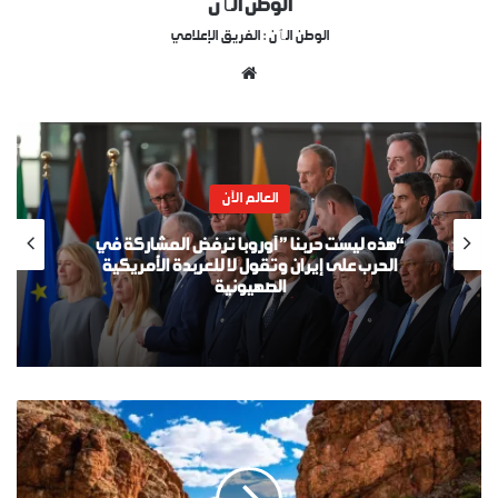
الوطن الٱن
الوطن الٱن : الفريق الإعلامي
موقع
الويب
إقتصاد الوطن
سفينة بحرية روسية عملاقة تتحطم في المياه
الإقليمية الليبية التونسية