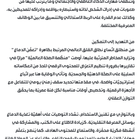
وتنطفئ مهارات الذكاء العاطفيّ والاجتماعيّ وما يترتّب عليها من
صعوبات في إدراك الشخص لذاته واستبصاره بواقعه وإدراكه للمحيطين به،
وكذلك عدم القدرة على الربط الاستدلاليّ والتنسيق ما بين الوظائف
المعرفية المختلفة.
من التهديد إلى التمكين
من منطلق اتّساع نطاق القلق العالميّ المرتبط بظاهرة “تعفّن الدماغ”
وتزايد المخاطر المترتّبة عليها، أوصت “منظّمة الصحّة العالميَّة” مرارًا في
تقاريرها بضرورة تنظيم التعرّض للمحتوى الرقميّ للحدّ من انعكاساته
السلبيّة على الصحَّة الذهنيَّة والجسديّة. وتأتي الوقاية هنا عبر اتّباع
إستراتيجيَّات واضحة، في مقدّمتها تحديد سقف زمنيّ يوميّ للتفاعل مع
الأجهزة الرقميّة، وتخصيص أوقات مناسبة لكلّ فئة عمريّة بما يحقّق
التوازن العقليّ.
وبالتوازي مع تقنين الاستخدام، تشدّد التوصيات على أهمّيَّة تغذية الدماغ
بوسائل المعرفة التقليديّة، كزيادة الاطّلاع على الكتب، والمشاركة في
أنشطة فكريّة محفّزة، والاستماع للمحتوى الهادف. كما يُنصح بتعلّم
مهارات الاختيار الواعي للمحتوى الرقميّ النافع، والابتعاد عن الموادّ الضارّة