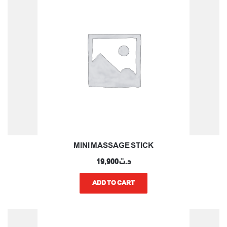
MINI MASSAGE STICK
د.ت
19,900
ADD TO CART