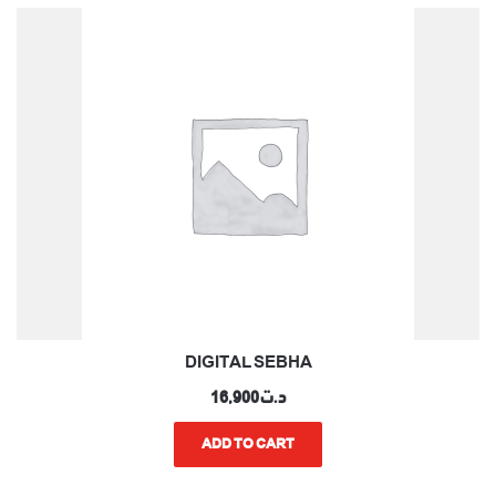
DIGITAL SEBHA
د.ت
16,900
ADD TO CART