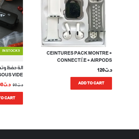
9 IN STOCK
+ CEINTURES PACK MONTRE
CONNECTÉE + AIRPODS
الة حفظ وتخ
د.ت
120
SOUS VIDE
ADD TO CART
GINAL
د.ت
60
د.ت
90
RICE
:
TO CART
د.ت90.