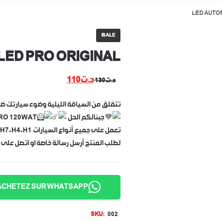
LED AUTOM
SALE!
LED PRO ORIGINAL
CURRENT
ORIGINAL
د.ت
110
د.ت
130
PRICE
PRICE
IS:
WAS:
تتقلق من السياقة الليلية وضوء سيارتك 
د.ت130.
د.ت110.
جبنالكم الحل
LED PRO 120WAT سلعة رعب والدنيا
تعمل على جميع أنواع السيارات H7-H4-H1
لطلب المنتج أرسل رسالة خاصة او اتصل على الرقم ال
ACHETEZ SUR WHATSAPP
SKU:
002