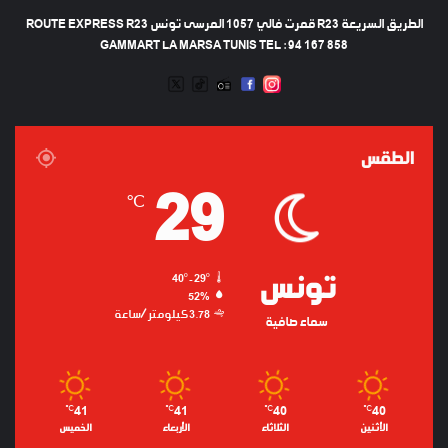
الطريق السريعة R23 قمرت فالي 1057 المرسى تونس ROUTE EXPRESS R23
GAMMART LA MARSA TUNIS TEL : 94 167 858
TWEETER
TIKTOK
FACEBOOK
RADIO
INSTAGRAM
ARTIFICIEL
الطقس
29
℃
تونس
40º - 29º
52%
3.78 كيلومتر/ساعة
سماء صافية
41
41
40
40
℃
℃
℃
℃
الأثنين
الثلاثاء
الأربعاء
الخميس