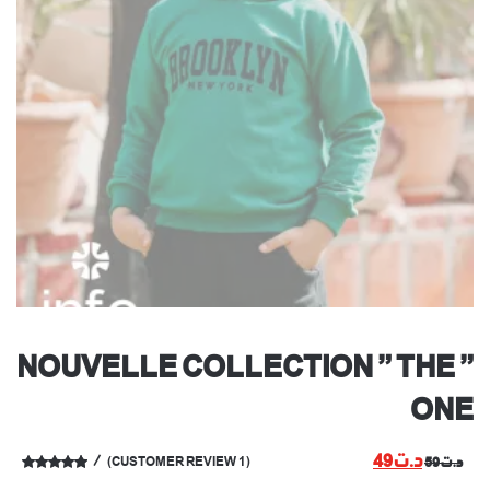
” NOUVELLE COLLECTION ” THE
ONE
CURRENT
ORIGINAL
د.ت
49
د.ت
59
(
1
CUSTOMER REVIEW)
PRICE
PRICE
RATED
1