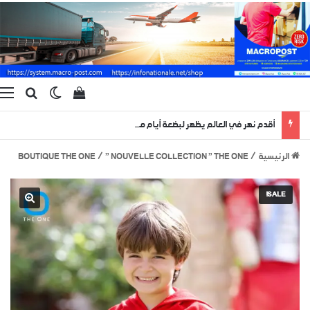
بحث ع
الوضع المظ
إستعراض سلة الت
ا
أقدم نهر في العالم يظهر لبضعة أيام منذ 400 مليون سنة !
الرئيسية
/
” NOUVELLE COLLECTION ” THE ONE
/
BOUTIQUE THE ONE
SALE!