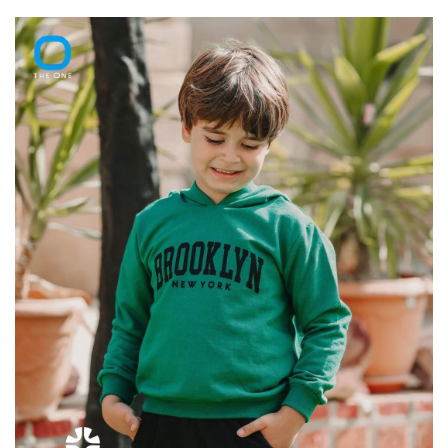
5.00
OUT
IS:
WAS:
OF 5
BASED
د.ت59.
د.ت49.
ON
CUSTOME
R RATING