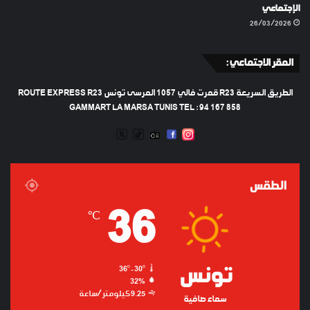
الإجتماعي
26/03/2026
المقر الاجتماعي :
الطريق السريعة R23 قمرت فالي 1057 المرسى تونس ROUTE EXPRESS R23
GAMMART LA MARSA TUNIS TEL : 94 167 858
TWEETER
TIKTOK
FACEBOOK
RADIO
INSTAGRAM
ARTIFICIEL
الطقس
36
℃
تونس
36º - 30º
32%
9.25 كيلومتر/ساعة
سماء صافية