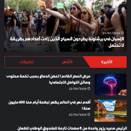
برشلونة
KEY
يطردون
السياح
الذين
زادت
أعدادهم
21/07/2024
الإسبان في برشلونة يطردون السياح الذين زادت أعدادهم بطريقة
بطريقة
لا تحتمل
Y
لا
تحتمل
الأخيرة
الأشهر
تعليقات
مرض العصر القادم ! تعفن الدماغ بسبب تخمة محتوى
وسائل التواصل الاجتماعي!
22/06/2026
أقدم نهر في العالم يظهر لبضعة أيام منذ 400 مليون
سنة !
03/05/2026
الرئيس سعيد يزور واحدة من 6 مصحات تابعة للصندوق الوطني للضمان