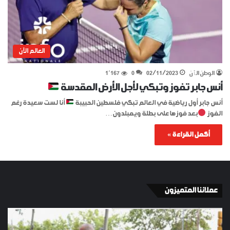
العالم الآن
الوطن الٱن
02/11/2023
0
1٬167
أنس جابر تفوز وتبكي لأجل الأرض المقدسة
أنس جابر أول رياضية في العالم تبكي فلسطين الحبيبة
أنا لست سعيدة رغم
الفوز
بعد فوزها على بطلة ويمبلدون…
أكمل القراءة »
عملائنا المتميزون
الإسبان
YKI
في
ES