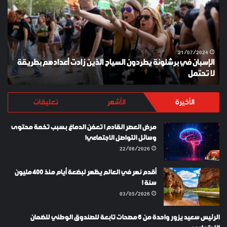
يطردون
السياح
الذين
زادت
أعدادهم
21/07/2024
الإسبان في برشلونة يطردون السياح الذين زادت أعدادهم بطريقة
بطريقة
لا تحتمل
Y
لا
تحتمل
الأخيرة
الأشهر
تعليقات
مرض العصر القادم ! تعفن الدماغ بسبب تخمة محتوى
وسائل التواصل الاجتماعي!
22/06/2026
أقدم نهر في العالم يظهر لبضعة أيام منذ 400 مليون
سنة !
03/05/2026
الرئيس سعيد يزور واحدة من 6 مصحات تابعة للصندوق الوطني للضمان