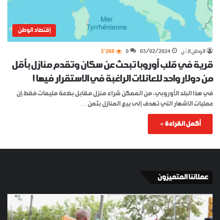
إقتصاد الوطن
الوطن الٱن
03/02/2024
0
3٬268
قرية في قلب أوروبا تبحث عن سكان وتقدم منازل بأقل
من دولار واحد للعائلات الراغبة في الاستقرار فيها !
في هذا البلد الأوروبي، من الممكن شراء منزل مقابل بضعة مليمات فقط.إن
عمليات الاشهار التي تهدف إلى بيع المنازل بثمن…
أكمل القراءة »
عملائنا المتميزون
الإسبان
YKI
في
ES
برشلونة
KEY