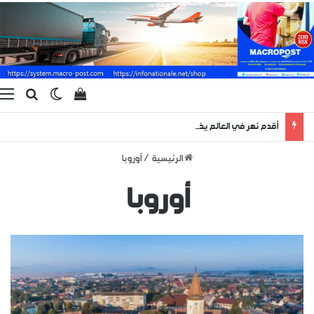
بحث ع
الوضع المظ
إستعراض سلة الت
ا
أقدم نهر في العالم يظهر لبضعة أيام منذ 400 مليون سنة !
الرئيسية
/
أوروبا
أوروبا