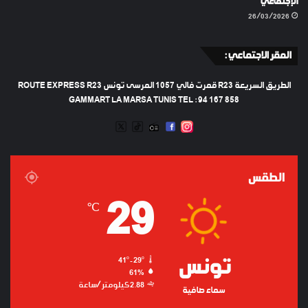
الإجتماعي
26/03/2026
المقر الاجتماعي :
الطريق السريعة R23 قمرت فالي 1057 المرسى تونس ROUTE EXPRESS R23
GAMMART LA MARSA TUNIS TEL : 94 167 858
TWEETER
TIKTOK
FACEBOOK
RADIO
INSTAGRAM
ARTIFICIEL
الطقس
29
℃
تونس
41º - 29º
61%
2.88 كيلومتر/ساعة
سماء صافية