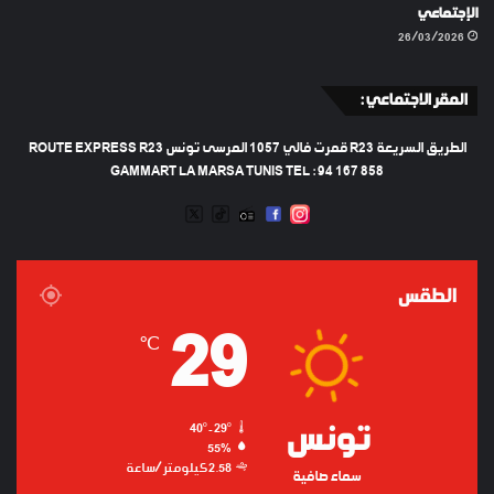
الإجتماعي
26/03/2026
المقر الاجتماعي :
الطريق السريعة R23 قمرت فالي 1057 المرسى تونس ROUTE EXPRESS R23
GAMMART LA MARSA TUNIS TEL : 94 167 858
TWEETER
TIKTOK
FACEBOOK
RADIO
INSTAGRAM
ARTIFICIEL
الطقس
29
℃
تونس
40º - 29º
55%
2.58 كيلومتر/ساعة
سماء صافية