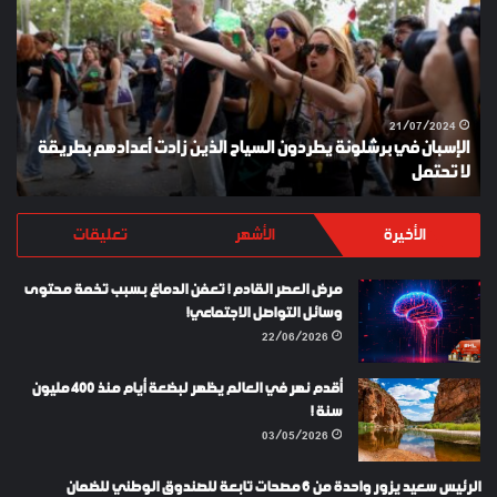
برشلونة
KEY
يطردون
السياح
الذين
زادت
أعدادهم
21/07/2024
الإسبان في برشلونة يطردون السياح الذين زادت أعدادهم بطريقة
بطريقة
لا تحتمل
Y
لا
تحتمل
الأخيرة
الأشهر
تعليقات
مرض العصر القادم ! تعفن الدماغ بسبب تخمة محتوى
وسائل التواصل الاجتماعي!
22/06/2026
أقدم نهر في العالم يظهر لبضعة أيام منذ 400 مليون
سنة !
03/05/2026
الرئيس سعيد يزور واحدة من 6 مصحات تابعة للصندوق الوطني للضمان