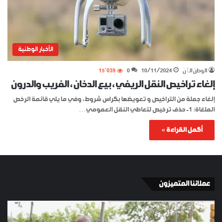
الأخبار الوطنية
الوطن الٱن
10/11/2024
0
15٬039
إلغاء تراخيص النقل الريفي ، بيع الدخان‬ ، الفريب والدرون
إلغاء جملة من التراخيص و تعويضها بكراس شروط، وفي ما يلي قائمة الرخص
الملغاة: 1- حذف ترخيص لتعاطي النقل العمومي…
أكمل القراءة »
عملائنا المتميزون
الإسبان
YKI
في
ES