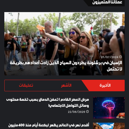
عملائنا المتميزون
الإسبان
YKI
في
ES
برشلونة
KEY
يطردون
السياح
الذين
زادت
أعدادهم
21/07/2024
الإسبان في برشلونة يطردون السياح الذين زادت أعدادهم بطريقة
بطريقة
لا تحتمل
Y
لا
تحتمل
الأخيرة
الأشهر
تعليقات
مرض العصر القادم ! تعفن الدماغ بسبب تخمة محتوى
وسائل التواصل الاجتماعي!
22/06/2026
أقدم نهر في العالم يظهر لبضعة أيام منذ 400 مليون