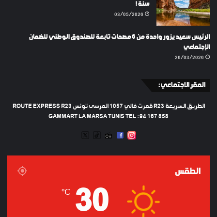
سنة !
03/05/2026
الرئيس سعيد يزور واحدة من 6 مصحات تابعة للصندوق الوطني للضمان
الإجتماعي
26/03/2026
المقر الاجتماعي :
الطريق السريعة R23 قمرت فالي 1057 المرسى تونس ROUTE EXPRESS R23
GAMMART LA MARSA TUNIS TEL : 94 167 858
TWEETER
TIKTOK
FACEBOOK
RADIO
INSTAGRAM
ARTIFICIEL
الطقس
30
℃