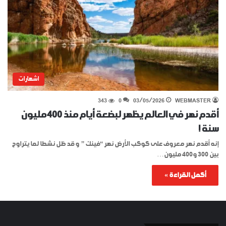
اشهارات
343
0
03/05/2026
WEBMASTER
أقدم نهر في العالم يظهر لبضعة أيام منذ 400 مليون
سنة !
إنه أقدم نهر معروف على كوكب الأرض نهر “فينك ” و قد ظل نشطا لما يتراوح
بين 300 و400 مليون…
أكمل القراءة »