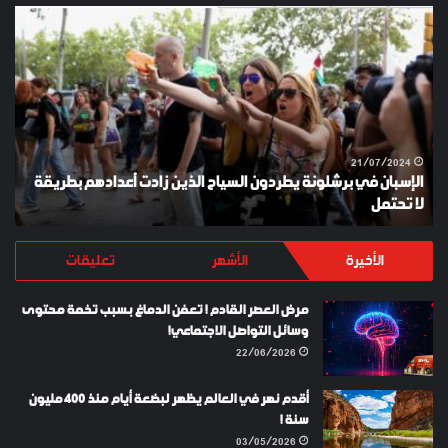
الإسبان
YKI
في
ES
برشلونة
KEY
يطردون
السياح
الذين
زادت
أعدادهم
21/07/2024
الإسبان في برشلونة يطردون السياح الذين زادت أعدادهم بطريقة
بطريقة
لا تحتمل
Y
لا
تحتمل
الأخيرة
الأشهر
تعليقات
مرض العصر القادم ! تعفن الدماغ بسبب تخمة محتوى
وسائل التواصل الاجتماعي!
22/06/2026
أقدم نهر في العالم يظهر لبضعة أيام منذ 400 مليون
سنة !
03/05/2026