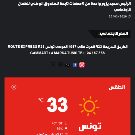
الرئيس سعيد يزور واحدة من 6 مصحات تابعة للصندوق الوطني للضمان
الإجتماعي
26/03/2026
المقر الاجتماعي :
الطريق السريعة R23 قمرت فالي 1057 المرسى تونس ROUTE EXPRESS R23
GAMMART LA MARSA TUNIS TEL : 94 167 858
TWEETER
TIKTOK
FACEBOOK
RADIO
INSTAGRAM
ARTIFICIEL
الطقس
33
℃
تونس
40º - 30º
39%
9.75 كيلومتر/ساعة