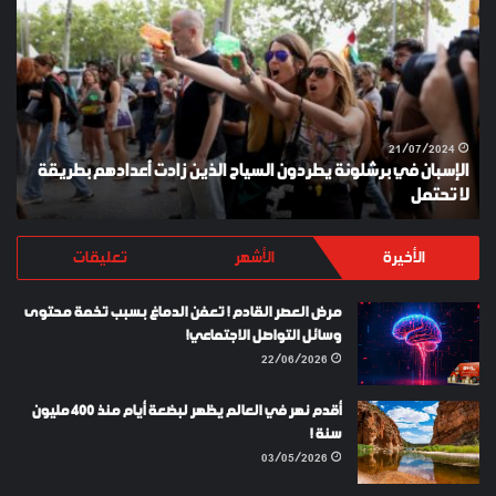
في
ES
برشلونة
KEY
يطردون
السياح
الذين
زادت
أعدادهم
21/07/2024
الإسبان في برشلونة يطردون السياح الذين زادت أعدادهم بطريقة
بطريقة
لا تحتمل
Y
لا
تحتمل
الأخيرة
الأشهر
تعليقات
مرض العصر القادم ! تعفن الدماغ بسبب تخمة محتوى
وسائل التواصل الاجتماعي!
22/06/2026
أقدم نهر في العالم يظهر لبضعة أيام منذ 400 مليون
سنة !
03/05/2026