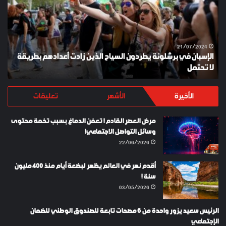
يطردون
السياح
الذين
زادت
أعدادهم
21/07/2024
الإسبان في برشلونة يطردون السياح الذين زادت أعدادهم بطريقة
بطريقة
لا تحتمل
Y
لا
تحتمل
الأخيرة
الأشهر
تعليقات
مرض العصر القادم ! تعفن الدماغ بسبب تخمة محتوى
وسائل التواصل الاجتماعي!
22/06/2026
أقدم نهر في العالم يظهر لبضعة أيام منذ 400 مليون
سنة !
03/05/2026
الرئيس سعيد يزور واحدة من 6 مصحات تابعة للصندوق الوطني للضمان
الإجتماعي