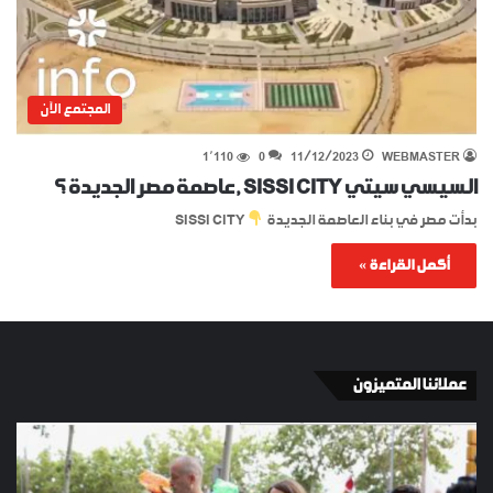
المجتمع الآن
1٬110
0
11/12/2023
WEBMASTER
السيسي سيتي SISSI CITY , عاصمة مصر الجديدة ؟
بدأت مصر في بناء العاصمة الجديدة
SISSI CITY
أكمل القراءة »
عملائنا المتميزون
الإسبان
YKI
في
ES
برشلونة
KEY