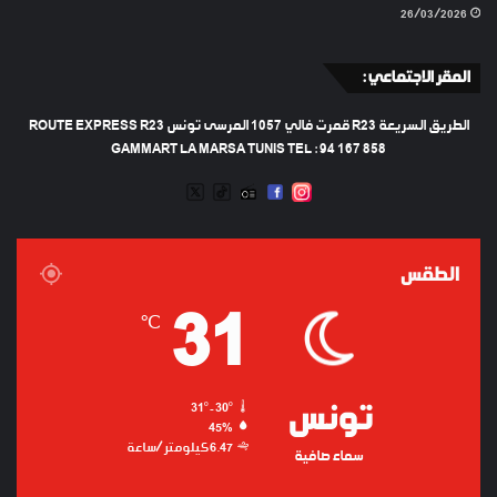
26/03/2026
المقر الاجتماعي :
الطريق السريعة R23 قمرت فالي 1057 المرسى تونس ROUTE EXPRESS R23
GAMMART LA MARSA TUNIS TEL : 94 167 858
TWEETER
TIKTOK
FACEBOOK
RADIO
INSTAGRAM
ARTIFICIEL
الطقس
31
℃
تونس
31º - 30º
45%
6.47 كيلومتر/ساعة
سماء صافية