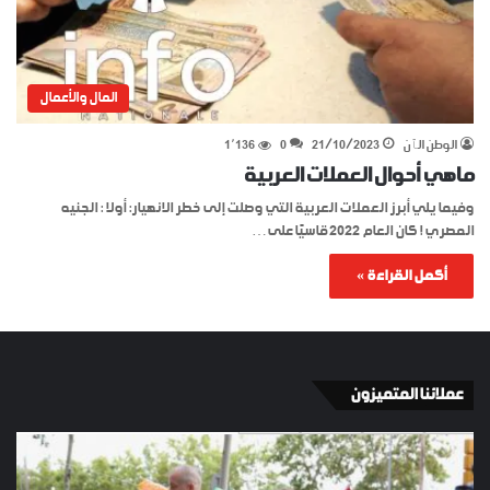
المال والأعمال
الوطن الٱن
21/10/2023
0
1٬136
ماهي أحوال العملات العربية
وفيما يلي أبرز العملات العربية التي وصلت إلى خطر الانهيار: أولا : الجنيه
المصري ! كان العام 2022 قاسيًا على…
أكمل القراءة »
عملائنا المتميزون
الإسبان
YKI
في
ES
برشلونة
KEY