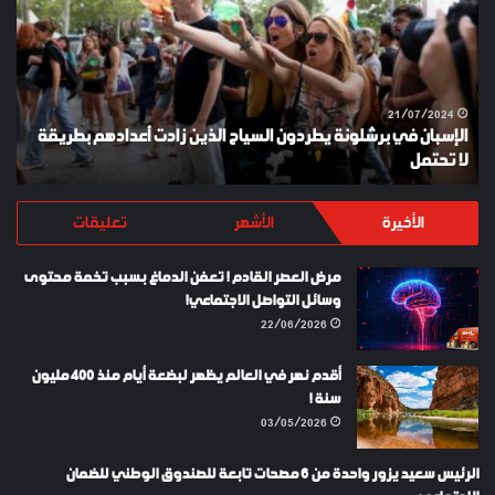
يطردون
السياح
الذين
زادت
أعدادهم
21/07/2024
الإسبان في برشلونة يطردون السياح الذين زادت أعدادهم بطريقة
بطريقة
لا تحتمل
Y
لا
تحتمل
الأخيرة
الأشهر
تعليقات
مرض العصر القادم ! تعفن الدماغ بسبب تخمة محتوى
وسائل التواصل الاجتماعي!
22/06/2026
أقدم نهر في العالم يظهر لبضعة أيام منذ 400 مليون
سنة !
03/05/2026
الرئيس سعيد يزور واحدة من 6 مصحات تابعة للصندوق الوطني للضمان