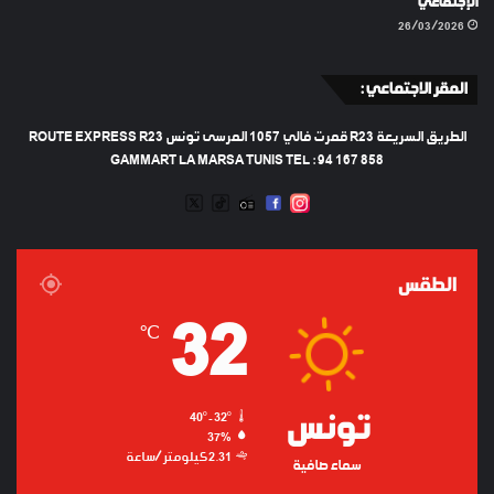
الإجتماعي
26/03/2026
المقر الاجتماعي :
الطريق السريعة R23 قمرت فالي 1057 المرسى تونس ROUTE EXPRESS R23
GAMMART LA MARSA TUNIS TEL : 94 167 858
TWEETER
TIKTOK
FACEBOOK
RADIO
INSTAGRAM
ARTIFICIEL
الطقس
32
℃
تونس
40º - 32º
37%
2.31 كيلومتر/ساعة
سماء صافية