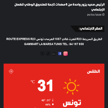
الرئيس سعيد يزور واحدة من 6 مصحات تابعة للصندوق الوطني للضمان
الإجتماعي
26/03/2026
المقر الاجتماعي :
الطريق السريعة R23 قمرت فالي 1057 المرسى تونس ROUTE EXPRESS R23
GAMMART LA MARSA TUNIS TEL : 94 167 858
TWEETER
TIKTOK
FACEBOOK
RADIO
INSTAGRAM
ARTIFICIEL
الطقس
31
℃
تونس
40º - 31º
44%