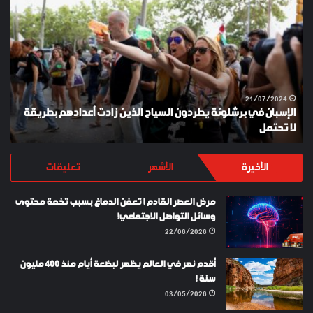
في
ES
برشلونة
KEY
يطردون
السياح
الذين
زادت
أعدادهم
21/07/2024
الإسبان في برشلونة يطردون السياح الذين زادت أعدادهم بطريقة
بطريقة
لا تحتمل
Y
لا
تحتمل
الأخيرة
الأشهر
تعليقات
مرض العصر القادم ! تعفن الدماغ بسبب تخمة محتوى
وسائل التواصل الاجتماعي!
22/06/2026
أقدم نهر في العالم يظهر لبضعة أيام منذ 400 مليون
سنة !
03/05/2026