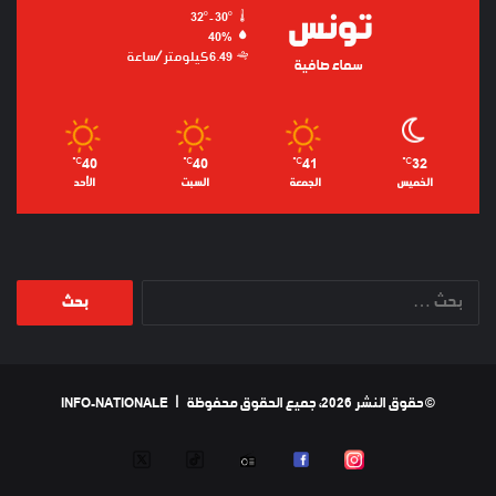
تونس
32º - 30º
40%
6.49 كيلومتر/ساعة
سماء صافية
40
40
41
32
℃
℃
℃
℃
الخميس
الجمعة
السبت
الأحد
البحث
عن:
© حقوق النشر 2026، جميع الحقوق محفوظة |
INFO-NATIONALE
TWEETER
TIKTOK
RADIO
FACEBOOK
INSTAGRAM