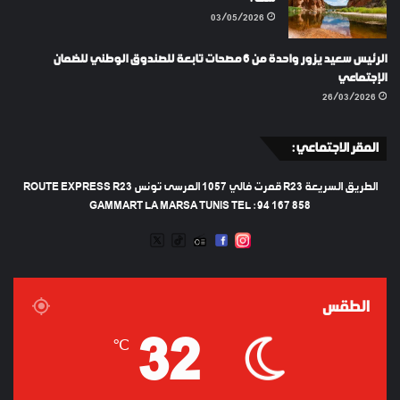
03/05/2026
الرئيس سعيد يزور واحدة من 6 مصحات تابعة للصندوق الوطني للضمان
الإجتماعي
26/03/2026
المقر الاجتماعي :
الطريق السريعة R23 قمرت فالي 1057 المرسى تونس ROUTE EXPRESS R23
GAMMART LA MARSA TUNIS TEL : 94 167 858
TWEETER
TIKTOK
FACEBOOK
RADIO
INSTAGRAM
ARTIFICIEL
الطقس
32
℃