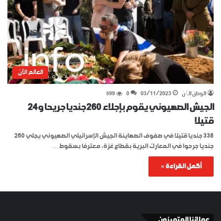
العالم الآن
الوطن الٱن
03/11/2023
0
599
الجيش الصهيوني يقوم بإجلاء 260 جنديا جريحا و24
قتيلا
338 جنديا قتيلا في صفوف الصهاينة الجيش الإسرائيلي الصهيوني يجلي 260
جنديا جرحوا في المعارك البرية بقطاع غزة، معترفا بسقوط…
أكمل القراءة »
عملائنا المتميزون