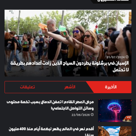
الإسبان
YKI
في
ES
برشلونة
KEY
يطردون
السياح
الذين
زادت
أعدادهم
21/07/2024
الإسبان في برشلونة يطردون السياح الذين زادت أعدادهم بطريقة
بطريقة
لا تحتمل
Y
لا
تحتمل
الأخيرة
الأشهر
تعليقات
مرض العصر القادم ! تعفن الدماغ بسبب تخمة محتوى
وسائل التواصل الاجتماعي!
22/06/2026
أقدم نهر في العالم يظهر لبضعة أيام منذ 400 مليون
سنة !