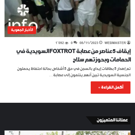
الأخبار الجهوية
1٬092
0
08/11/2023
WEBMASTER
إيقاف 5 عناصر من عصابة FOXTROT السويدية في
الحمامات وبحوزتهم سلاح
تم إصدار 5 بطاقات إيداع بالسجن في حق 5 أشخاص بحالة احتفاظ يحملون
الجنسية السويدية تبين أنهم ينتمون إلى عصابة…
أكمل القراءة »
عملائنا المتميزون
الإسبان
YKI