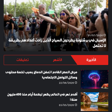
في
ES
برشلونة
KEY
يطردون
السياح
الذين
زادت
أعدادهم
21/07/2024
الإسبان في برشلونة يطردون السياح الذين زادت أعدادهم بطريقة
بطريقة
لا تحتمل
Y
لا
تحتمل
الأخيرة
الأشهر
تعليقات
مرض العصر القادم ! تعفن الدماغ بسبب تخمة محتوى
وسائل التواصل الاجتماعي!
22/06/2026
أقدم نهر في العالم يظهر لبضعة أيام منذ 400 مليون
سنة !
03/05/2026