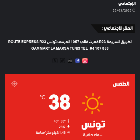
الإجتماعي
26/03/2026
المقر الاجتماعي :
الطريق السريعة R23 قمرت فالي 1057 المرسى تونس ROUTE EXPRESS R23
GAMMART LA MARSA TUNIS TEL : 94 167 858
TWEETER
TIKTOK
FACEBOOK
RADIO
INSTAGRAM
ARTIFICIEL
الطقس
38
℃
تونس
40º - 33º
23%
1.46 كيلومتر/ساعة
سماء صافية