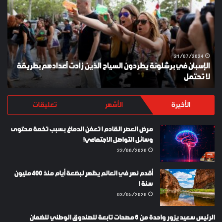
برشلونة
KEY
يطردون
السياح
الذين
زادت
أعدادهم
21/07/2024
الإسبان في برشلونة يطردون السياح الذين زادت أعدادهم بطريقة
بطريقة
لا تحتمل
Y
لا
تحتمل
الأخيرة
الأشهر
تعليقات
مرض العصر القادم ! تعفن الدماغ بسبب تخمة محتوى
وسائل التواصل الاجتماعي!
22/06/2026
أقدم نهر في العالم يظهر لبضعة أيام منذ 400 مليون
سنة !
03/05/2026
الرئيس سعيد يزور واحدة من 6 مصحات تابعة للصندوق الوطني للضمان