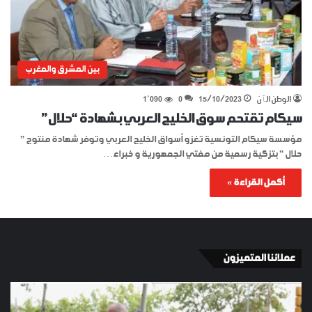
بين المشرق والمغرب
الوطن الٱن
15/10/2023
0
1٬090
سيكام تقتحم سوق الخليج العربي بشهادة “حلال”
مؤسسة سيكام التونسية تغزو أسواق الخليج العربي وتوفر شهادة منتوج ”
حلال ” بتزكية رسمية من مفتي الجمهورية و خبراء…
أكمل القراءة »
عملائنا المتميزون
الإسبان
YKI
في
ES