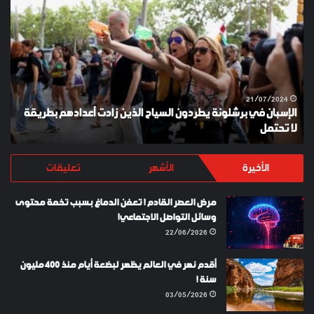
في
ES
برشلونة
KEY
يطردون
السياح
الذين
زادت
أعدادهم
21/07/2024
الإسبان في برشلونة يطردون السياح الذين زادت أعدادهم بطريقة
بطريقة
لا تحتمل
Y
لا
تحتمل
الأخيرة
الأشهر
تعليقات
مرض العصر القادم ! تعفن الدماغ بسبب تخمة محتوى
وسائل التواصل الاجتماعي!
22/06/2026
أقدم نهر في العالم يظهر لبضعة أيام منذ 400 مليون
سنة !
03/05/2026