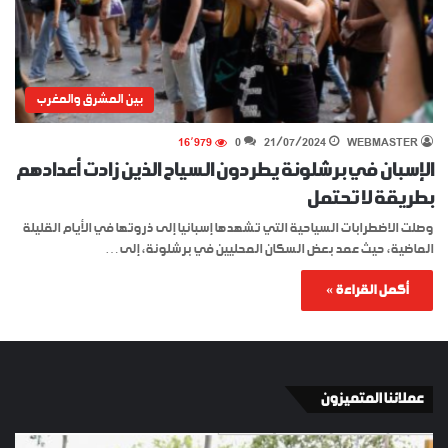
بين المشرق والمغرب
16٬979
0
21/07/2024
WEBMASTER
الإسبان في برشلونة يطردون السياح الذين زادت أعدادهم
بطريقة لا تحتمل
وصلت الاضطرابات السياحية التي تشهدها إسبانيا إلى ذروتها في الأيام القليلة
الماضية، حيث عمد بعض السكان المحليين في برشلونة، إلى…
أكمل القراءة »
عملائنا المتميزون
الإسبان
YKI