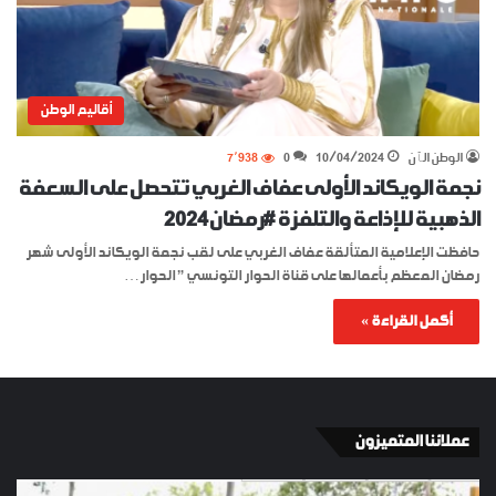
أقاليم الوطن
الوطن الٱن
10/04/2024
0
7٬938
نجمة الويكاند الأولى عفاف الغربي تتحصل على السعفة
الذهبية للإذاعة والتلفزة #رمضان2024
حافظت الإعلامية المتألقة عفاف الغربي على لقب نجمة الويكاند الأولى شهر
رمضان المعظم بأعمالها على قناة الحوار التونسي ” الحوار…
أكمل القراءة »
عملائنا المتميزون
الإسبان
YKI