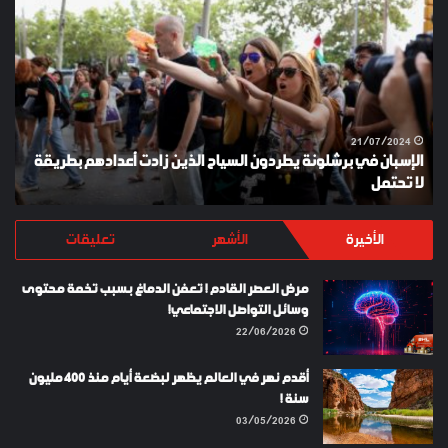
في
ES
برشلونة
KEY
يطردون
السياح
الذين
زادت
أعدادهم
21/07/2024
الإسبان في برشلونة يطردون السياح الذين زادت أعدادهم بطريقة
بطريقة
لا تحتمل
Y
لا
تحتمل
الأخيرة
الأشهر
تعليقات
مرض العصر القادم ! تعفن الدماغ بسبب تخمة محتوى
وسائل التواصل الاجتماعي!
22/06/2026
أقدم نهر في العالم يظهر لبضعة أيام منذ 400 مليون
سنة !
03/05/2026