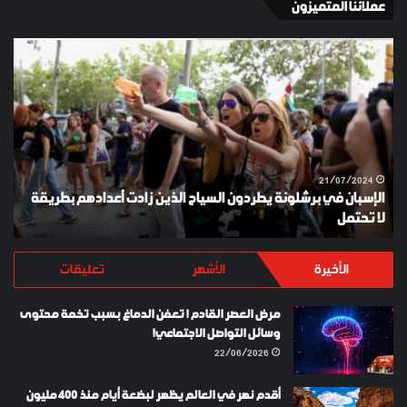
عملائنا المتميزون
الإسبان
YKI
في
ES
برشلونة
KEY
يطردون
السياح
الذين
زادت
أعدادهم
21/07/2024
الإسبان في برشلونة يطردون السياح الذين زادت أعدادهم بطريقة
بطريقة
لا تحتمل
Y
لا
تحتمل
الأخيرة
الأشهر
تعليقات
مرض العصر القادم ! تعفن الدماغ بسبب تخمة محتوى
وسائل التواصل الاجتماعي!
22/06/2026
أقدم نهر في العالم يظهر لبضعة أيام منذ 400 مليون