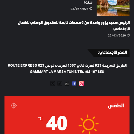
سنة !
03/05/2026
الرئيس سعيد يزور واحدة من 6 مصحات تابعة للصندوق الوطني للضمان
الإجتماعي
26/03/2026
المقر الاجتماعي :
الطريق السريعة R23 قمرت فالي 1057 المرسى تونس ROUTE EXPRESS R23
GAMMART LA MARSA TUNIS TEL : 94 167 858
TWEETER
TIKTOK
FACEBOOK
RADIO
INSTAGRAM
ARTIFICIEL
الطقس
40
℃