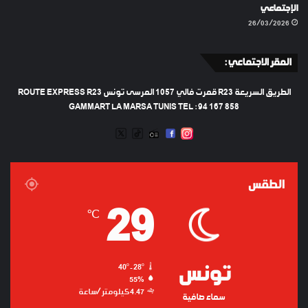
الإجتماعي
26/03/2026
المقر الاجتماعي :
الطريق السريعة R23 قمرت فالي 1057 المرسى تونس ROUTE EXPRESS R23
GAMMART LA MARSA TUNIS TEL : 94 167 858
TWEETER
TIKTOK
FACEBOOK
RADIO
INSTAGRAM
ARTIFICIEL
الطقس
29
℃
تونس
40º - 28º
55%
4.47 كيلومتر/ساعة
سماء صافية