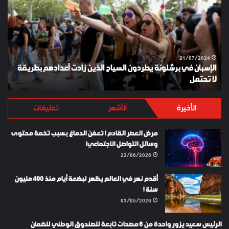
برشلونة
KEY
يطردون
السياح
الذين
زادت
أعدادهم
21/07/2024
الإسبان في برشلونة يطردون السياح الذين زادت أعدادهم بطريقة
بطريقة
لا تحتمل
Y
لا
تحتمل
الأخيرة
الأشهر
تعليقات
مرض العصر القادم ! تعفن الدماغ بسبب تخمة محتوى
وسائل التواصل الاجتماعي!
22/06/2026
أقدم نهر في العالم يظهر لبضعة أيام منذ 400 مليون
سنة !
03/05/2026
الرئيس سعيد يزور واحدة من 6 مصحات تابعة للصندوق الوطني للضمان