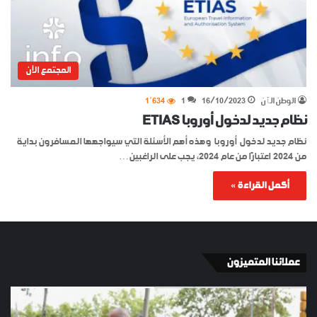
المجتمع الآن
الوطن الٱن
16/10/2023
1
1٬634
نظام جديد لدخول أوروبا ETIAS
نظام جديد لدخول أوروبا وهذه أهم الأسئلة التي سيواجهها المسافرون بداية
من 2024 اعتبارًا من عام 2024، يجب على الراغبين…
أكمل القراءة »
عملائنا المتميزون
الإسبان
YKI
في
ES