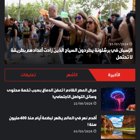
في
ES
برشلونة
KEY
يطردون
السياح
الذين
زادت
أعدادهم
21/07/2024
الإسبان في برشلونة يطردون السياح الذين زادت أعدادهم بطريقة
بطريقة
لا تحتمل
Y
لا
تحتمل
الأخيرة
الأشهر
تعليقات
مرض العصر القادم ! تعفن الدماغ بسبب تخمة محتوى
وسائل التواصل الاجتماعي!
22/06/2026
أقدم نهر في العالم يظهر لبضعة أيام منذ 400 مليون
سنة !
03/05/2026