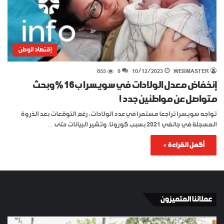
إقتصاد الوطن
855
0
10/12/2023
WEBMASTER
إنخفاض معدل الولادات في سويسرا ب16 % وبحث
متواصل عن مواطنين جدد !
تواجه سويسرا تراجعا مستمرا في عدد الولادات، رغم التوقعات بعد الذروة
المسجلة في جانفي 2021 بسبب كورونا. وتشير البيانات حتى…
أكمل القراءة »
عملائنا المتميزون
الإسبان
YKI