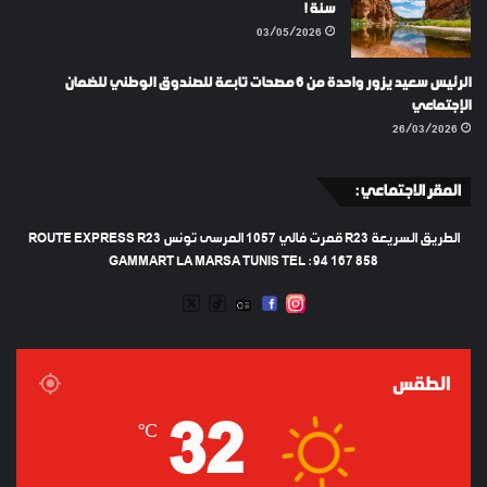
سنة !
03/05/2026
الرئيس سعيد يزور واحدة من 6 مصحات تابعة للصندوق الوطني للضمان
الإجتماعي
26/03/2026
المقر الاجتماعي :
الطريق السريعة R23 قمرت فالي 1057 المرسى تونس ROUTE EXPRESS R23
GAMMART LA MARSA TUNIS TEL : 94 167 858
TWEETER
TIKTOK
FACEBOOK
RADIO
INSTAGRAM
ARTIFICIEL
الطقس
32
℃