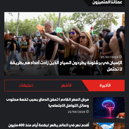
عملائنا المتميزون
الإسبان
YKI
في
ES
برشلونة
KEY
يطردون
السياح
الذين
زادت
أعدادهم
21/07/2024
الإسبان في برشلونة يطردون السياح الذين زادت أعدادهم بطريقة
بطريقة
لا تحتمل
Y
لا
تحتمل
الأخيرة
الأشهر
تعليقات
مرض العصر القادم ! تعفن الدماغ بسبب تخمة محتوى
وسائل التواصل الاجتماعي!
22/06/2026
أقدم نهر في العالم يظهر لبضعة أيام منذ 400 مليون