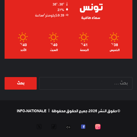
تونس
38º - 30º
27%
9.39 كيلومتر/ساعة
سماء صافية
40
40
41
38
℃
℃
℃
℃
الخميس
الجمعة
السبت
الأحد
البحث
عن:
© حقوق النشر 2026، جميع الحقوق محفوظة |
INFO-NATIONALE
TWEETER
TIKTOK
RADIO
FACEBOOK
INSTAGRAM