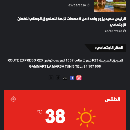
03/05/2026
الرئيس سعيد يزور واحدة من 6 مصحات تابعة للصندوق الوطني للضمان
الإجتماعي
26/03/2026
المقر الاجتماعي :
الطريق السريعة R23 قمرت فالي 1057 المرسى تونس ROUTE EXPRESS R23
GAMMART LA MARSA TUNIS TEL : 94 167 858
TWEETER
TIKTOK
FACEBOOK
RADIO
INSTAGRAM
ARTIFICIEL
الطقس
38
℃