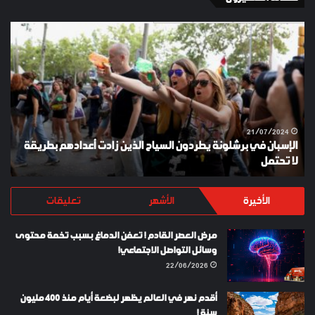
الإسبان
YKI
في
ES
برشلونة
KEY
يطردون
السياح
الذين
زادت
أعدادهم
21/07/2024
الإسبان في برشلونة يطردون السياح الذين زادت أعدادهم بطريقة
بطريقة
لا تحتمل
Y
لا
تحتمل
الأخيرة
الأشهر
تعليقات
مرض العصر القادم ! تعفن الدماغ بسبب تخمة محتوى
وسائل التواصل الاجتماعي!
22/06/2026
أقدم نهر في العالم يظهر لبضعة أيام منذ 400 مليون
سنة !