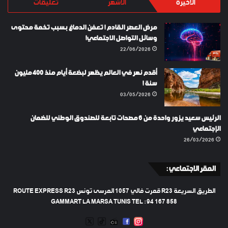
الأخيرة
الأشهر
تعليقات
مرض العصر القادم ! تعفن الدماغ بسبب تخمة محتوى
وسائل التواصل الاجتماعي!
22/06/2026
أقدم نهر في العالم يظهر لبضعة أيام منذ 400 مليون
سنة !
03/05/2026
الرئيس سعيد يزور واحدة من 6 مصحات تابعة للصندوق الوطني للضمان
الإجتماعي
26/03/2026
المقر الاجتماعي :
الطريق السريعة R23 قمرت فالي 1057 المرسى تونس ROUTE EXPRESS R23
GAMMART LA MARSA TUNIS TEL : 94 167 858
TWEETER
TIKTOK
FACEBOOK
RADIO
INSTAGRAM