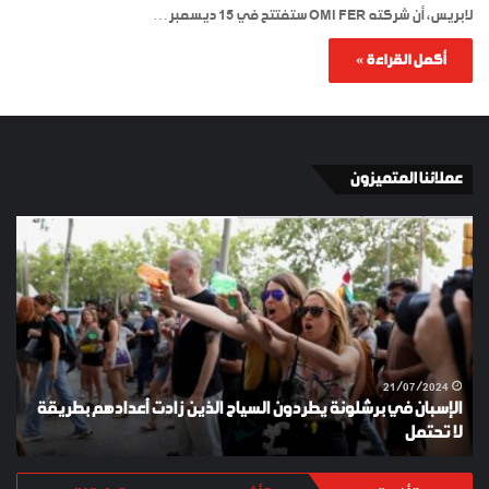
لابريس، أن شركته OMI FER ستفتتح في 15 ديسمبر…
أكمل القراءة »
عملائنا المتميزون
الإسبان
YKI
في
ES
برشلونة
KEY
يطردون
السياح
الذين
زادت
أعدادهم
21/07/2024
الإسبان في برشلونة يطردون السياح الذين زادت أعدادهم بطريقة
بطريقة
لا تحتمل
Y
لا
تحتمل