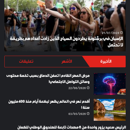
برشلونة
KEY
يطردون
السياح
الذين
زادت
أعدادهم
21/07/2024
الإسبان في برشلونة يطردون السياح الذين زادت أعدادهم بطريقة
بطريقة
لا تحتمل
Y
لا
تحتمل
الأخيرة
الأشهر
تعليقات
مرض العصر القادم ! تعفن الدماغ بسبب تخمة محتوى
وسائل التواصل الاجتماعي!
22/06/2026
أقدم نهر في العالم يظهر لبضعة أيام منذ 400 مليون
سنة !
03/05/2026
الرئيس سعيد يزور واحدة من 6 مصحات تابعة للصندوق الوطني للضمان