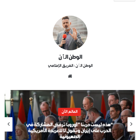
الوطن الٱن
الوطن الٱن : الفريق الإعلامي
موقع
الويب
العالم الآن
“هذه ليست حربنا ” أوروبا ترفض المشاركة في
الحرب على إيران وتقول لا للعربدة الأمريكية
الصهيونية