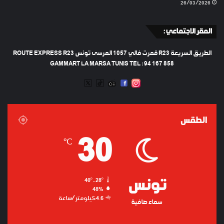
26/03/2026
المقر الاجتماعي :
الطريق السريعة R23 قمرت فالي 1057 المرسى تونس ROUTE EXPRESS R23
GAMMART LA MARSA TUNIS TEL : 94 167 858
TWEETER
TIKTOK
FACEBOOK
RADIO
INSTAGRAM
ARTIFICIEL
الطقس
30
℃
تونس
40º - 28º
48%
4.6 كيلومتر/ساعة
سماء صافية