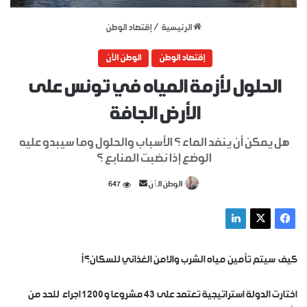
الرئيسية
/
إقتصاد الوطن
إقتصاد الوطن
الوطن الآن
الحلول لأزمة المياه في تونس على
الأرض الجافة
هل يمكن أن ينفد الماء ؟ الأسباب والحلول وما سيبدو عليه
الوضع إذا نضبت المنابع ؟
أرسل
الوطن الٱن
647
بريدا
إلكترونيا
كيف سيتم تأمين مياه الشرب والامن الغذائي للسكان؟أ
اختارت الدولة استراتيجية تعتمد على 43 مشروعا و1200 اجراء للحد من