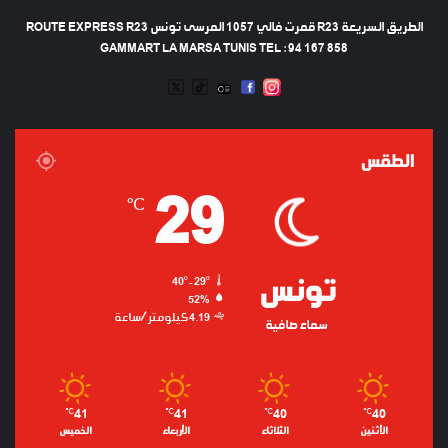
الطريق السريعة R23 قمرت فالي 1057 المرسى تونس ROUTE EXPRESS R23
GAMMART LA MARSA TUNIS TEL : 94 167 858
TWEETER
TIKTOK
FACEBOOK
RADIO
INSTAGRAM
ARTIFICIEL
الطقس
29
℃
تونس
40º - 29º
52%
4.19 كيلومتر/ساعة
سماء صافية
41
41
40
40
℃
℃
℃
℃
الأثنين
الثلاثاء
الأربعاء
الخميس