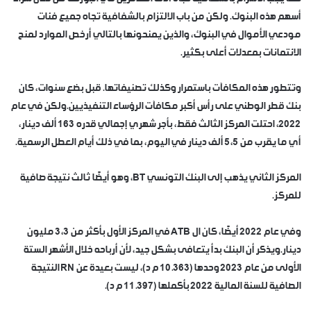
أسهم هذه البنوك. ولكن من باب الالتزام بالشفافية تجاه جميع فئات
مودعي الأموال في البنوك، والذين يمنحونها بالتالي أرخص الموارد لمنح
الائتمانات بمعدلات أعلى بكثير.
وتتطور هذه المكافآت باستمرار وكذلك تصنيفاتها. قبل بضع سنوات، كان
بنك قطر الوطني على رأس أكبر مكافآت الرؤساء التنفيذيين.ولكن في عام
2022، احتلت المركز الثالث فقط، بأجر شهري إجمالي قدره 163 ألف دينار،
أي ما يقرب من 5،5 ألف دينار في اليوم، بما في ذلك أيام العطل الرسمية.
المركز الثاني يذهب إلى البنك التونسي BT، وهو أيضًا ثالث نتيجة صافية
للمركز.
وفي عام 2022 أيضًا، كان ال ATB في المركز الأول بأكثر من 3،3 مليون
دينار.ويذكر أن البنك بدأ يتعافى بشكل جيد، لأن أرباحه خلال الأشهر الستة
الأولى من عام 2023 وحدها (10.363 م د)، ليست بعيدة عن RN النتيجة
الصافية للسنة المالية 2022 بأكملها (11.397 م د).