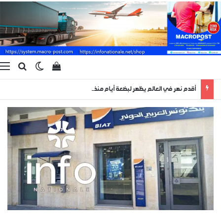
بحث ع
الوضع المظ
إستعراض سلة الت
ا
أقدم نهر في العالم يظهر لبضعة أيام منذ 400 مليون سنة !