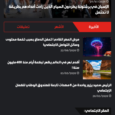
أعدادهم
21/07/2024
الإسبان في برشلونة يطردون السياح الذين زادت أعدادهم بطريقة
بطريقة
لا تحتمل
Y
لا
تحتمل
الأخيرة
الأشهر
تعليقات
مرض العصر القادم ! تعفن الدماغ بسبب تخمة محتوى
وسائل التواصل الاجتماعي!
22/06/2026
أقدم نهر في العالم يظهر لبضعة أيام منذ 400 مليون
سنة !
03/05/2026
الرئيس سعيد يزور واحدة من 6 مصحات تابعة للصندوق الوطني للضمان
الإجتماعي
26/03/2026
المقر الاجتماعي :