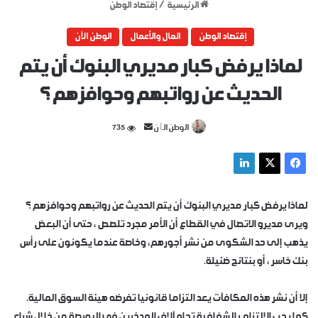
الرئيسية
/
إقتصاد الوطن
إقتصاد الوطن
المال والأعمال
الوطن الآن
لماذا يرفض كبار مديري البنوك أن يتم
الحديث عن رواتبهم وحوافزهم ؟
أرسل
الوطن الٱن
735
بريدا
إلكترونيا
لماذا يرفض كبار مديري البنوك أن يتم الحديث عن رواتبهم وحوافزهم ؟
ويرى مديرو الاتصال في القطاع أن الأمر مجرد تلصص ، حتى أن البعض
يذهب إلى حد الشكوى من نشر أجورهم، وخاصة عندما يكونون على رأس
بنك خاسر ، أو بنتائج ضئيلة.
إلا أن نشر هذه المكافآت يعد التزاما قانونيا تفرضه هيئة السوق المالية.
كما يجب الالتزام بالشفافية تجاه آلاف المدخرين في البورصة من خلال شراء