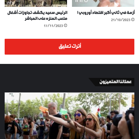
أزمة في ثاني أكبر اقتصاد أوروبي !
الرئيس سعيد يكشف تجاوزات أشغال
ملعب المنزه على المباشر
21/10/2023
17/11/2023
أترك تعليق
عملائنا المتميزون
الإسبان
YKI
في
ES
برشلونة
KEY
يطردون
السياح
الذين
زادت