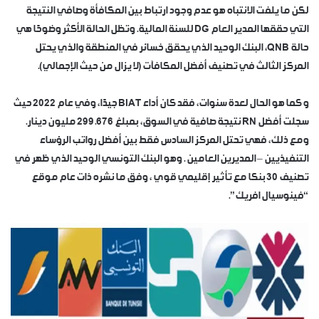
لكن ما يلفت الانتباه هو عدم وجود ارتباط بين المكافأة وصافي النتيجة
التي حققها المدير العام DG للسنة المالية. وتظل الحالة الأكثر وضوحًا هي
حالة QNB، البنك الوحيد الذي يحقق خسائر في المنطقة والذي يحتل
المركز الثالث في تصنيف أفضل المكافآت (لا يزال من حيث الإجمالي).
و كما هو الحال لعدة سنوات، فقد كان أداء BIAT جيدًا، وفي عام 2022 حيث
سجلت أفضل RN نتيجة صافية في السوق، بمبلغ 299.676 مليون دينار.
ومع ذلك، فهي تحتل المركز السادس فقط بين أفضل رواتب الرؤساء
التنفيذيين – المديرين العامين . وهو البنك التونسي الوحيد الذي ظهر في
تصنيف 30 بنكا مع تأثير إقليمي قوي ، وفق ما نشره ذات عام موقع
“فينوسيال افريك”.