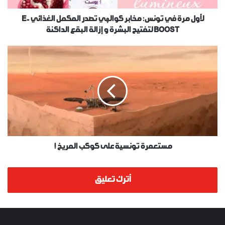
لأول مرة في تونس: مخابر كوالڥي تصدر المكمل الغذائي E-
BOOST لتفتيح البشرة و إزالة البقع الداكنة
مستعمرة تونسية على كوكب المريخ !
أترك تعليق