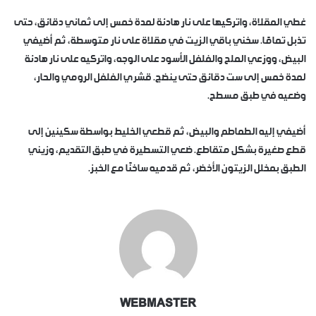
غطي المقلاة، واتركيها على نار هادئة لمدة خمس إلى ثماني دقائق، حتى
تذبل تمامًا. سخني باقي الزيت في مقلاة على نار متوسطة، ثم أضيفي
البيض، ووزعي الملح والفلفل الأسود على الوجه، واتركيه على نار هادئة
لمدة خمس إلى ست دقائق حتى ينضج. قشري الفلفل الرومي والحار،
وضعيه في طبق مسطح.
أضيفي إليه الطماطم والبيض، ثم قطعي الخليط بواسطة سكينين إلى
قطع صغيرة بشكل متقاطع. ضعي التسطيرة في طبق التقديم، وزيني
الطبق بمخلل الزيتون الأخضر، ثم قدميه ساخنًا مع الخبز.
WEBMASTER