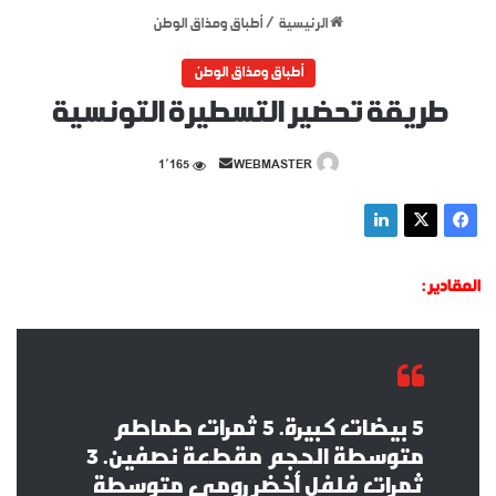
الرئيسية
/
أطباق ومذاق الوطن
أطباق ومذاق الوطن
طريقة تحضير التسطيرة التونسية
أرسل
1٬165
WEBMASTER
بريدا
إلكترونيا
المقادير :
5 بيضات كبيرة. 5 ثمرات طماطم
متوسطة الحجم مقطعة نصفين. 3
ثمرات فلفل أخضر رومي متوسطة