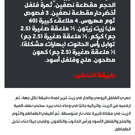
الحجم مقطعة نصفين. ثمرة فلفل
أخضر حار مقطعة نصفين. 3 فصوص
ثوم مهروس. 4 ملاعق كبيرة (60
مل) زيت زيتون. ½ ملعقة صغيرة (2.5
جم) كركم. ½ ملعقة صغيرة (2.5 جم)
توابل رأس الحانوت (بهارات مشكلة).
½ ملعقة صغيرة (2.5 جم) كمون
مطحون. ملح وفلفل أسود.
طريقة التحضير :
حمري الفلفل الرومي والحار في زيت غزير لمدة دقيقة لكل جهة، ثم
ارفعيه من الزيت، واتركيه جانبًا في وعاء حتى يبرد. سخني نصف كمية
الزيت في مقلاة كبيرة على نار متوسطة، ثم أضيفي الطماطم والثوم
والملح والفلفل الأسود ورأس الحانوت والكمون، وقلبي جيدًا حتى تذبل
الطماطم.