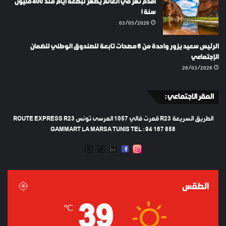
أقدم نهر في العالم يظهر لبضعة أيام منذ 400 مليون
سنة !
03/05/2026
الرئيس سعيد يزور واحدة من 6 مصحات تابعة للصندوق الوطني للضمان
الإجتماعي
26/03/2026
المقر الاجتماعي :
الطريق السريعة R23 قمرت فالي 1057 المرسى تونس ROUTE EXPRESS R23
GAMMART LA MARSA TUNIS TEL : 94 167 858
TWEETER
TIKTOK
FACEBOOK
RADIO
INSTAGRAM
ARTIFICIEL
الطقس
39
℃