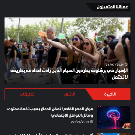
عملائنا المتميزون
الإسبان
YKI
في
ES
برشلونة
KEY
يطردون
السياح
الذين
زادت
أعدادهم
21/07/2024
الإسبان في برشلونة يطردون السياح الذين زادت أعدادهم بطريقة
بطريقة
لا تحتمل
Y
لا
تحتمل
الأخيرة
الأشهر
تعليقات
مرض العصر القادم ! تعفن الدماغ بسبب تخمة محتوى
وسائل التواصل الاجتماعي!
22/06/2026