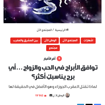
الرئيسية
/
المجتمع الآن
اشهارات
المجتمع الآن
الوطن الآن
بين المشرق والمغرب
مجتمع
أخر الأخبار
توافق الأبراج في الحب والزواج… أي
برج يناسبكِ أكثر؟
لماذا تقتل العقرب الجوزاء وهو الأفضل في الحقيقة لها
أرسل
الوطن الٱن
19٬052
بريدا