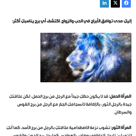
إلكترونيا
إليكِ مدى توافق الأبراج في الحب والزواج. اكتشف أي برج يناسبكِ أكثر:
المرأة الحمل:
قد لا يكون حظكِ جيداً مع الرجل من برج الحمل، لكن علاقتكِ
جيدة بالرجل الثور، بالإضافة لانسجامكِ الجمّ مع الرجل من برج القوس
والسرطان.
المرأة الثور:
تشوب نزعة الاصطدامية علاقتكِ بالرجل من برج الأسد، كما أنكِ
لا تميلين للرجل العاطفي وصاحب الهواجس كما رجل برج الحوت والقوس،