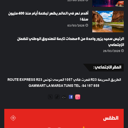
22/06/2026
أقدم نهر في العالم يظهر لبضعة أيام منذ 400 مليون
سنة !
03/05/2026
الرئيس سعيد يزور واحدة من 6 مصحات تابعة للصندوق الوطني للضمان
الإجتماعي
26/03/2026
المقر الاجتماعي :
الطريق السريعة R23 قمرت فالي 1057 المرسى تونس ROUTE EXPRESS R23
GAMMART LA MARSA TUNIS TEL : 94 167 858
TWEETER
TIKTOK
FACEBOOK
RADIO
INSTAGRAM
ARTIFICIEL
الطقس