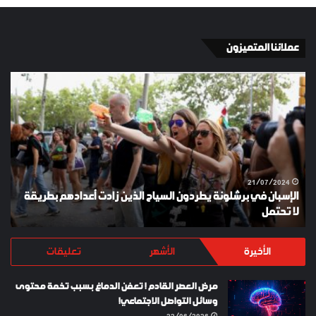
عملائنا المتميزون
الإسبان
YKI
في
ES
برشلونة
KEY
يطردون
السياح
الذين
زادت
أعدادهم
21/07/2024
الإسبان في برشلونة يطردون السياح الذين زادت أعدادهم بطريقة
بطريقة
لا تحتمل
Y
لا
تحتمل
الأخيرة
الأشهر
تعليقات
مرض العصر القادم ! تعفن الدماغ بسبب تخمة محتوى
وسائل التواصل الاجتماعي!