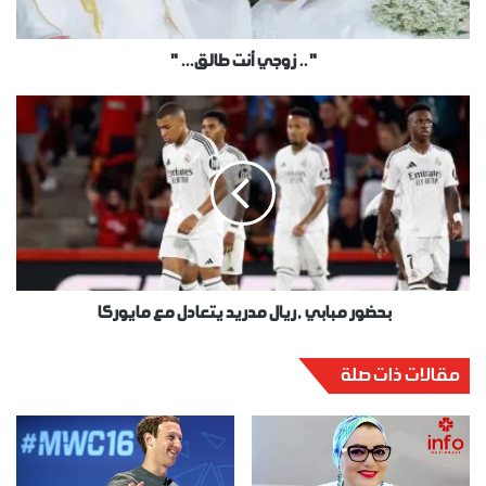
" .. زوجي أنت طالق... "
بحضور مبابي , ريال مدريد يتعادل مع مايوركا
مقالات ذات صلة